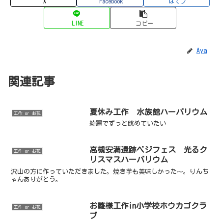
X
Facebook
はてブ
LINE
コピー
Aya
関連記事
夏休み工作 水族館ハーバリウム
工作 or お花
綺麗でずっと眺めていたい
高槻安満遺跡ベジフェス 光るク
工作 or お花
リスマスハーバリウム
沢山の方に作っていただきました。焼き芋も美味しかった～。りんち
ゃんありがとう。
お雛様工作in小学校ホウカゴクラ
工作 or お花
ブ