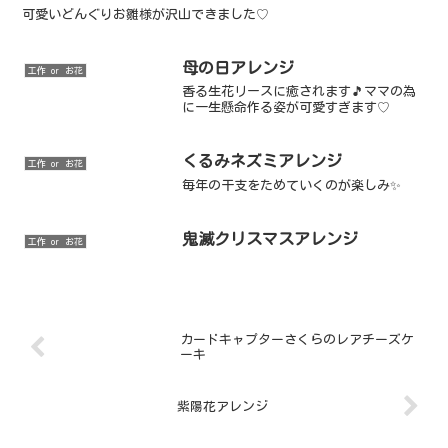
可愛いどんぐりお雛様が沢山できました♡
母の日アレンジ
工作 or お花
香る生花リースに癒されます🎵ママの為
に一生懸命作る姿が可愛すぎます♡
くるみネズミアレンジ
工作 or お花
毎年の干支をためていくのが楽しみ✨
鬼滅クリスマスアレンジ
工作 or お花
カードキャプターさくらのレアチーズケ
ーキ
紫陽花アレンジ