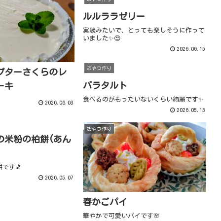
ルルララゼリー
実験みたいで、とっても楽しそうに作って
いました✨😍
2026.06.15
おやつ作り
プターさくらのレ
バラタルト
ーキ
食べるのがもったいないくらい綺麗です✨
2026.06.03
2026.05.15
おやつ作り
の米粉の柏餅(あん
)
です🎵
2026.05.07
春かごパイ
華やかで可愛いパイです🌸